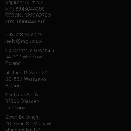
Sagiton Sp. z o.o.
NIP: 8943044096
REGON: 022069799
KRS: 0000449601
+48 718 808 215
hello@sagiton.pl
Na Ostatnim Groszu 3
54-207 Wrocław
Poland
al. Jana Pawła II 27
00-867 Warszawa
Poland
Bautzner Str. 8
01069 Dresden
Germany
Swan Buildings,
20 Swan St, M4 5JW
Manchester, UK