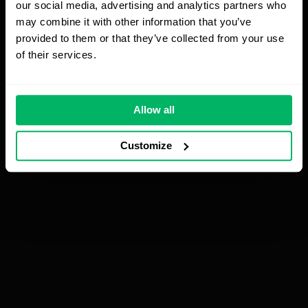
our social media, advertising and analytics partners who
sprawić, by dane tworzyły się same".
may combine it with other information that you’ve
provided to them or that they’ve collected from your use
Zobacz, jak wyeliminować ręczne
of their services.
wprowadzanie danych:
Automatyzacja danych
produktowych
Allow all
5. Z transformacji cyfrowej do
suwerenności technologicznej
Customize
Cyfrowa transformacja przez dekady polegała na
cyfryzacji sektorów analogowych – od zamiany
papieru na Excel, po wdrażanie dedykowanych
frameworków (jak Magento) czy platform SaaS
(jak Shopify). Każdy z tych etapów był krokiem
naprzód w efektywności, ale przyniósł też nowe
zagrożenia.