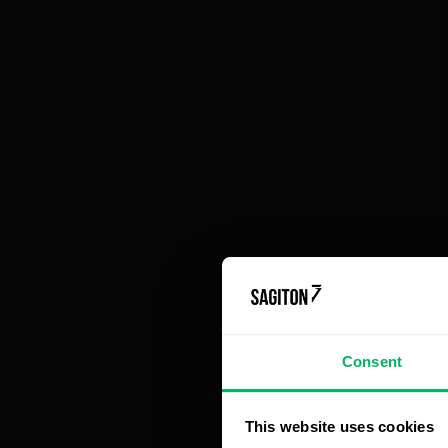
Jak robiliśmy zakupy na przestrzeni lat
te
Nowa era: zakupy bez wchodzenia na
co
platformę (ACP i Instant Checkout)
i 
Agentic commerce to nie tylko „okienko czatu”
– to koncepcja handlu wielokanałowego
Dz
AI jako asystent operacyjny: eliminacja
mi
procesów, które kosztują, a nie zarabiają
za
Strach przed automatyzacją i agentami AI – jak
oswoić nieufność?
Podsumowanie: od trendu do rynkowej
O
konieczności
Pa
se
pi
Consent
Ró
bi
Pr
This website uses cookies