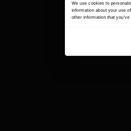
mó
We use cookies to personalis
na
information about your use of
i 
other information that you’ve
pr
N
I
Pr
sp
Am
Co
ta
To
sz
od