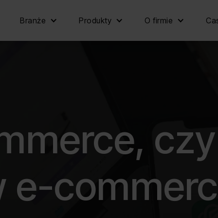
Branże
Produkty
O firmie
Cas
mmerce, czyl
 w e-commer