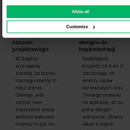
Twojego biznesu!
potencjalne
działanie aplikacji.
Allow all
Customize
Dobra
Tworzenie
responsywność
aplikacji od
zespołu
designu do
projektowego
implementacji
W Sagiton
Realizujemy
wyznajemy
projekty od A do Z,
zasadę, że biznes
zaczynając od
naszego klienta to
analizy celów
nasz biznes.
biznesowych oraz
Dlatego, jeśli
Twojego pomysłu
zlecisz nam
na aplikację, aż po
stworzenie twojej
pełny design i
aplikacji webowej
wdrożenie. Dbamy
możesz liczyć na
także o wybór