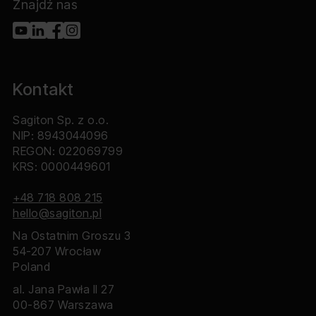
Znajdź nas
Kontakt
Sagiton Sp. z o.o.
NIP: 8943044096
REGON: 022069799
KRS: 0000449601
+48 718 808 215
hello@sagiton.pl
Na Ostatnim Groszu 3
54-207 Wrocław
Poland
al. Jana Pawła II 27
00-867 Warszawa