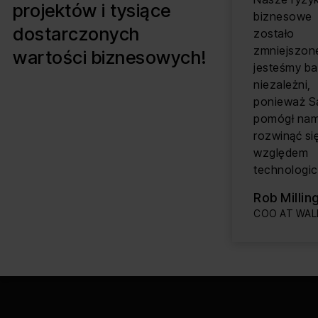
projektów i tysiące
biznesowe
dostarczonych
zostało
zmniejszon
wartości biznesowych!
jesteśmy ba
niezależni,
ponieważ S
pomógł na
rozwinąć si
względem
technologi
Rob Millin
COO AT WA