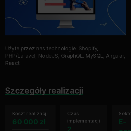
Użyte przez nas technologie: Shopify,
PHP/Laravel, NodeJS, GraphQL, MySQL, Angular,
React
Szczegóły realizacji
Koszt realizacji
Czas
Sekt
60 000 zł
E-
implementacji
2