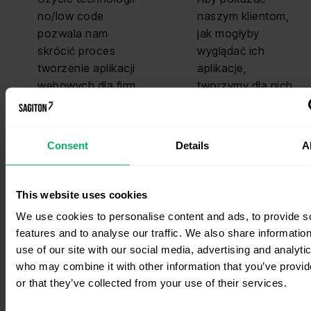
no/low code
naszym klientom,
pozwala nam
jak mogłyby
skrócić proces
wyglądać ich
tworzenie aplikacji
aplikacje,
webowych dla firm
tworzymy dla nich
naszych klientów i
darmowe
tym samym
prototypu już po
obniżyć koszty!
pierwszym etapie
Consent
Details
A
Wdrażamy proste
konsultacji i
aplikacje webowe
zebraniu
na zamówienie już
wymagań. Co
This website uses cookies
od 15 tysięcy
najważniejsze, nie
We use cookies to personalise content and ads, to provide s
złotych. Skontaktuj
są to jedynie
features and to analyse our traffic. We also share informatio
się z nami i uzyskaj
interfejsy UI, ale
use of our site with our social media, advertising and analyti
wycenę
funkcjonalne
who may combine it with other information that you’ve provi
rozwiązania
prototypu
or that they’ve collected from your use of their services.
szytego na miarę
pokazujące