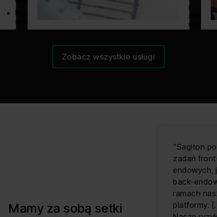
online
i
Niezawodne
szybkie
serwery
wyceny
w
Integrac
szczytach
z
sprzedażowych
platform
Zobacz wszystkie usługi
Zobacz
e-
więcej
commer
i
BI
Zobacz
więcej
"Sagiton pod
zadań front
endowych, j
back-endo
ramach nas
platformy. [..
Mamy za sobą setki
Nasze ryzy