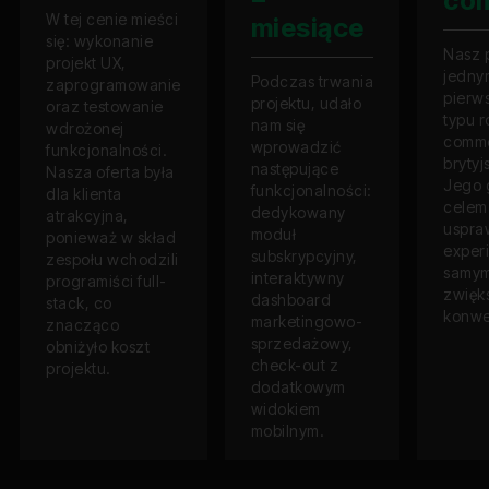
co
W tej cenie mieści
miesiące
się: wykonanie
Nasz p
projekt UX,
jedny
Podczas trwania
zaprogramowanie
pierw
projektu, udało
oraz testowanie
typu 
nam się
wdrożonej
comme
wprowadzić
funkcjonalności.
brytyj
następujące
Nasza oferta była
Jego 
funkcjonalności:
dla klienta
celem
dedykowany
atrakcyjna,
uspra
moduł
ponieważ w skład
experi
subskrypcyjny,
zespołu wchodzili
samy
interaktywny
programiści full-
zwięk
dashboard
stack, co
konwer
marketingowo-
znacząco
sprzedażowy,
obniżyło koszt
check-out z
projektu.
dodatkowym
widokiem
mobilnym.