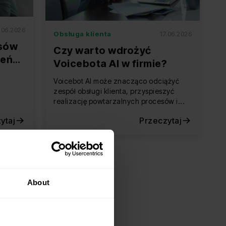
.06.2026
Obsługa klienta
17.06.2026
sów
Czy warto wdrożyć
ień
Voicebota AI w firmie?
Voicebot AI może znacząco odciążyć
zespół obsługi klienta, przyspieszyć
realizację powtarzalnych procesów i...
ytaj
Przeczytaj
About