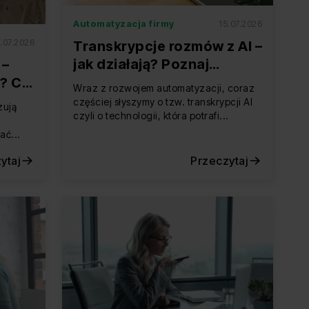
Automatyzacja firmy
15.07.2026
.07.2026
Transkrypcje rozmów z AI –
jak działają? Poznaj
 –
rozwiązania do
ą? Co
Wraz z rozwojem automatyzacji, coraz
automatycznego
e?
częściej słyszymy o tzw. transkrypcji AI
zują
tworzenia podsumowań
czyli o technologii, która potrafi...
ać...
ytaj
Przeczytaj