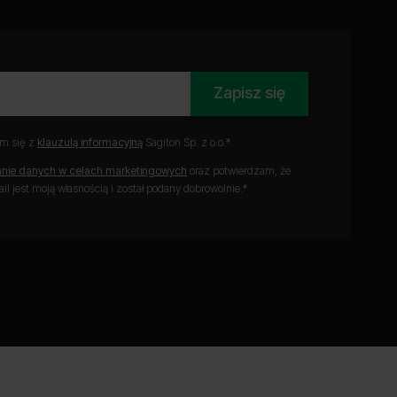
Zapisz się
am się z
klauzulą informacyjną
Sagiton Sp. z o.o.*
anie danych w celach marketingowych
oraz potwierdzam, że
l jest moją własnością i został podany dobrowolnie.*