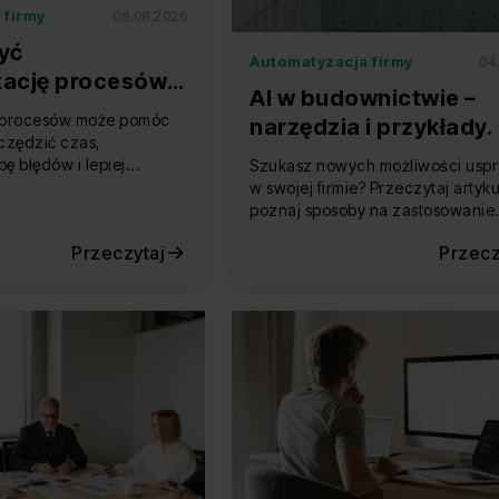
 firmy
06.08.2026
yć
Automatyzacja firmy
04
ację procesów
AI w budownictwie –
rmie? 5 kroków
 procesów może pomóc
narzędzia i przykłady.
zczędzić czas,
zyska Twoja firma?
ę błędów i lepiej...
Szukasz nowych możliwości usp
w swojej firmie? Przeczytaj artykuł
poznaj sposoby na zastosowanie.
Przeczytaj
Przecz