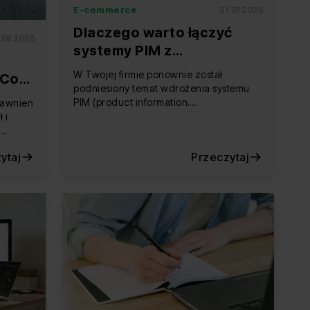
E-commerce
31.07.2026
Dlaczego warto łączyć
.08.2026
systemy PIM z
automatyzacją?
W Twojej firmie ponownie został
 Co
podniesiony temat wdrożenia systemu
PIM (product information...
rawnień
 i
..
ytaj
Przeczytaj