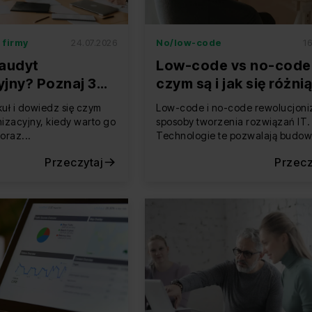
 firmy
24.07.2026
No/low-code
16
 audyt
Low-code vs no-code
yjny? Poznaj 3
czym są i jak się różni
o, że warto go
wybrać w swojej firmi
kuł i dowiedz się czym
Low-code i no-code rewolucjoni
adzić
nizacyjny, kiedy warto go
sposoby tworzenia rozwiązań IT.
oraz...
Technologie te pozwalają budow
Przeczytaj
Przecz