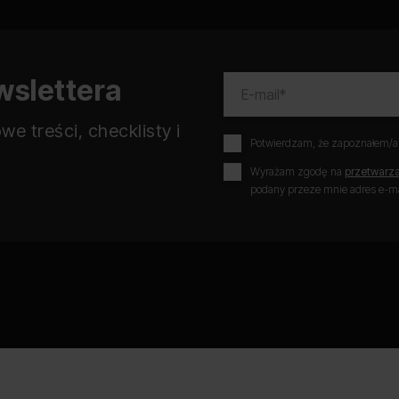
wslettera
e treści, checklisty i
Potwierdzam, że zapoznałem/
Wyrażam zgodę na
przetwarz
podany przeze mnie adres e-mai