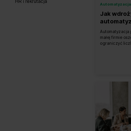
HR i rekrutacja
Automatyzacja
Jak wdroż
automatyz
w małej fi
Automatyzacja
małej firmie os
ograniczyć liczb