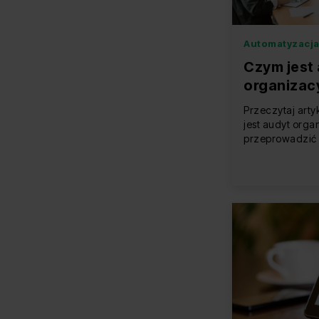
Automatyzacja
Czym jest
organizac
oznaki teg
Przeczytaj arty
przeprow
jest audyt orga
przeprowadzić 