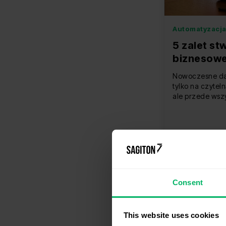
Automatyzacja
5 zalet st
biznesowe
lub Airtab
Nowoczesne da
tylko na czyteln
ale przede wszy
Consent
This website uses cookies